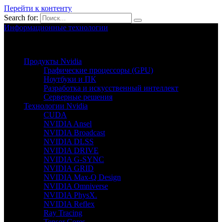
Перейти к контенту
Search for:
Информационные технологии
Nvion.ru
Продукты Nvidia
Графические процессоры (GPU)
Ноутбуки и ПК
Разработка и искусственный интеллект
Серверные решения
Технологии Nvidia
CUDA
NVIDIA Ansel
NVIDIA Broadcast
NVIDIA DLSS
NVIDIA DRIVE
NVIDIA G-SYNC
NVIDIA GRID
NVIDIA Max-Q Design
NVIDIA Omniverse
NVIDIA PhysX.
NVIDIA Reflex
Ray Tracing
Tensor Cores