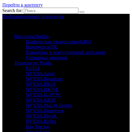
Перейти к контенту
Search for:
Информационные технологии
Nvion.ru
Продукты Nvidia
Графические процессоры (GPU)
Ноутбуки и ПК
Разработка и искусственный интеллект
Серверные решения
Технологии Nvidia
CUDA
NVIDIA Ansel
NVIDIA Broadcast
NVIDIA DLSS
NVIDIA DRIVE
NVIDIA G-SYNC
NVIDIA GRID
NVIDIA Max-Q Design
NVIDIA Omniverse
NVIDIA PhysX.
NVIDIA Reflex
Ray Tracing
Tensor Cores