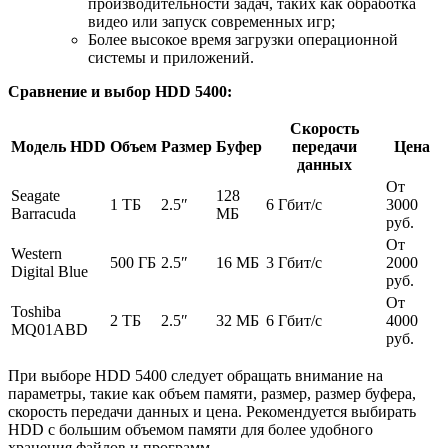
производительности задач, таких как обработка
видео или запуск современных игр;
Более высокое время загрузки операционной
системы и приложений.
Сравнение и выбор HDD 5400:
Скорость
Модель HDD
Объем
Размер
Буфер
передачи
Цена
данных
От
Seagate
128
1 ТБ
2.5″
6 Гбит/с
3000
Barracuda
МБ
руб.
От
Western
500 ГБ
2.5″
16 МБ
3 Гбит/с
2000
Digital Blue
руб.
От
Toshiba
2 ТБ
2.5″
32 МБ
6 Гбит/с
4000
MQ01ABD
руб.
При выборе HDD 5400 следует обращать внимание на
параметры, такие как объем памяти, размер, размер буфера,
скорость передачи данных и цена. Рекомендуется выбирать
HDD с большим объемом памяти для более удобного
хранения файлов и программ.