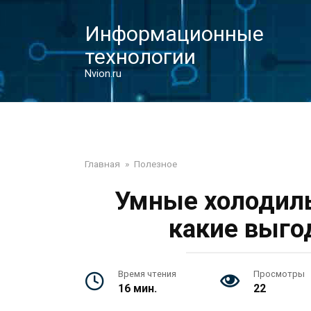
Перейти
к
Информационные
контенту
технологии
Nvion.ru
Главная
»
Полезное
Умные холодиль
какие выго
Время чтения
Просмотры
16 мин.
22