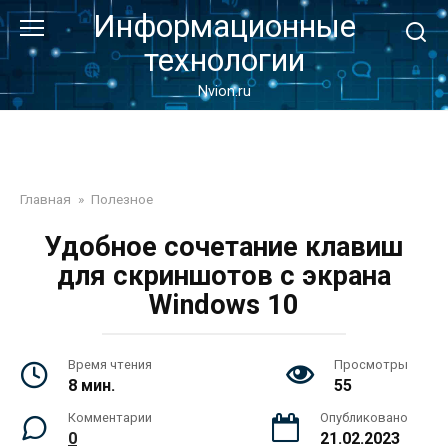
Перейти
Информационные
к
технологии
контенту
Nvion.ru
Главная
»
Полезное
Удобное сочетание клавиш
для скриншотов с экрана
Windows 10
Время чтения
Просмотры
8 мин.
55
Комментарии
Опубликовано
0
21.02.2023