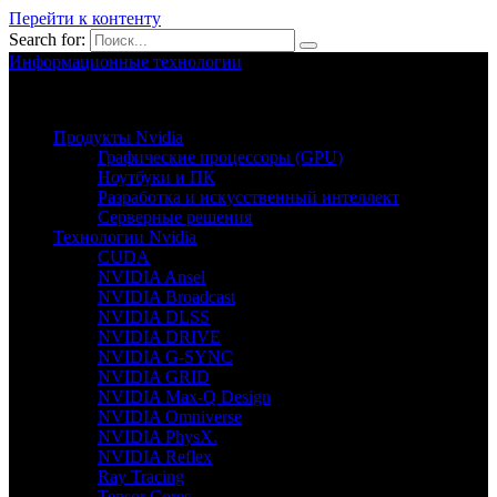
Перейти к контенту
Search for:
Информационные технологии
Nvion.ru
Продукты Nvidia
Графические процессоры (GPU)
Ноутбуки и ПК
Разработка и искусственный интеллект
Серверные решения
Технологии Nvidia
CUDA
NVIDIA Ansel
NVIDIA Broadcast
NVIDIA DLSS
NVIDIA DRIVE
NVIDIA G-SYNC
NVIDIA GRID
NVIDIA Max-Q Design
NVIDIA Omniverse
NVIDIA PhysX.
NVIDIA Reflex
Ray Tracing
Tensor Cores