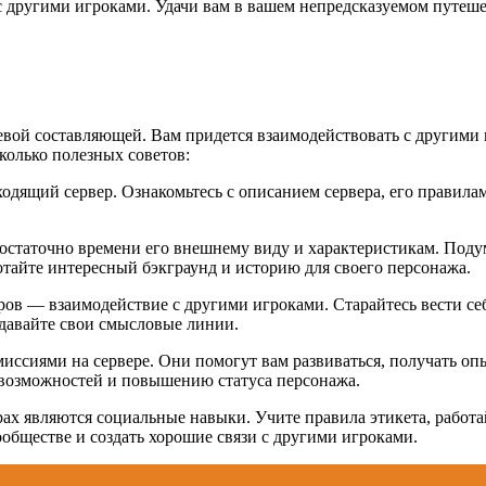
с другими игроками. Удачи вам в вашем непредсказуемом путеш
евой составляющей. Вам придется взаимодействовать с другими 
колько полезных советов:
дящий сервер. Ознакомьтесь с описанием сервера, его правилам
остаточно времени его внешнему виду и характеристикам. Подум
тайте интересный бэкграунд и историю для своего персонажа.
ов — взаимодействие с другими игроками. Старайтесь вести себ
здавайте свои смысловые линии.
иссиями на сервере. Они помогут вам развиваться, получать о
возможностей и повышению статуса персонажа.
ах являются социальные навыки. Учите правила этикета, работа
обществе и создать хорошие связи с другими игроками.