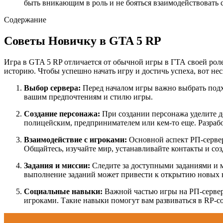
быть вникающим в роль и не бояться взаимодействовать 
Содержание
Советы Новичку в GTA 5 RP
Игра в GTA 5 RP отличается от обычной игры в ГТА своей рол
историю. Чтобы успешно начать игру и достичь успеха, вот нес
Выбор сервера:
Перед началом игры важно выбрать подхо
вашим предпочтениям и стилю игры.
Создание персонажа:
При создании персонажа уделите д
полицейским, предпринимателем или кем-то еще. Разрабо
Взаимодействие с игроками:
Основной аспект РП-сервер
Общайтесь, изучайте мир, устанавливайте контакты и со
Задания и миссии:
Следите за доступными заданиями и м
выполнение заданий может привести к открытию новых 
Социальные навыки:
Важной частью игры на РП-сервер
игроками. Такие навыки помогут вам развиваться в RP-со