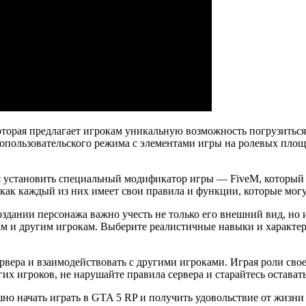
которая предлагает игрокам уникальную возможность погрузиться
пользовательского режима с элементами игры на ролевых площад
ся установить специальный модификатор игры — FiveM, который 
к как каждый из них имеет свои правила и функции, которые могу
оздании персонажа важно учесть не только его внешний вид, но
ам и другим игрокам. Выберите реалистичные навыки и характе
рвера и взаимодействовать с другими игроками. Играя роли сво
 игроков, не нарушайте правила сервера и старайтесь оставать
о начать играть в GTA 5 RP и получить удовольствие от жизни