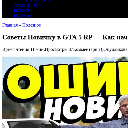
Android + iOS
Новости
Полезное
Главная
»
Полезное
Советы Новичку в GTA 5 RP — Как нача
Время чтения
11 мин.
Просмотры
37
Комментарии
0
Опубликова