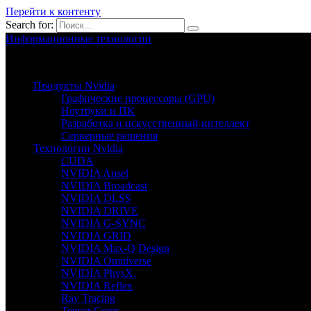
Перейти к контенту
Search for:
Информационные технологии
Nvion.ru
Продукты Nvidia
Графические процессоры (GPU)
Ноутбуки и ПК
Разработка и искусственный интеллект
Серверные решения
Технологии Nvidia
CUDA
NVIDIA Ansel
NVIDIA Broadcast
NVIDIA DLSS
NVIDIA DRIVE
NVIDIA G-SYNC
NVIDIA GRID
NVIDIA Max-Q Design
NVIDIA Omniverse
NVIDIA PhysX.
NVIDIA Reflex
Ray Tracing
Tensor Cores