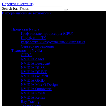
Перейти к контенту
Search for:
Информационные технологии
Nvion.ru
Продукты Nvidia
Графические процессоры (GPU)
Ноутбуки и ПК
Разработка и искусственный интеллект
Серверные решения
Технологии Nvidia
CUDA
NVIDIA Ansel
NVIDIA Broadcast
NVIDIA DLSS
NVIDIA DRIVE
NVIDIA G-SYNC
NVIDIA GRID
NVIDIA Max-Q Design
NVIDIA Omniverse
NVIDIA PhysX.
NVIDIA Reflex
Ray Tracing
Tensor Cores