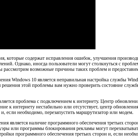
ния, которые содержат исправления ошибок, улучшения произво
влений. Однако, иногда пользователи могут столкнуться с пробл
е мы рассмотрим возможные причины таких проблем и предостави
ния Windows 10 является неправильная настройка службы Windo
я решения этой проблемы вам нужно проверить состояние службы
ляется проблема с подключением к интернету. Центр обновлени
ние к интернету нестабильно или отсутствует, центр обновлени
и, если необходимо, перезапустить маршрутизатор или модем.
ия является наличие программного обеспечения третьих сторон
уэры или программы блокирования рекламы могут перехватывать
тройки программного обеспечения третьих сторон и, если необх