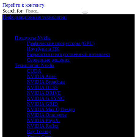
Перейти к контенту
Search for:
Информационные технологии
Nvion.ru
Продукты Nvidia
Графические процессоры (GPU)
Ноутбуки и ПК
Разработка и искусственный интеллект
Серверные решения
Технологии Nvidia
CUDA
NVIDIA Ansel
NVIDIA Broadcast
NVIDIA DLSS
NVIDIA DRIVE
NVIDIA G-SYNC
NVIDIA GRID
NVIDIA Max-Q Design
NVIDIA Omniverse
NVIDIA PhysX.
NVIDIA Reflex
Ray Tracing
Tensor Cores