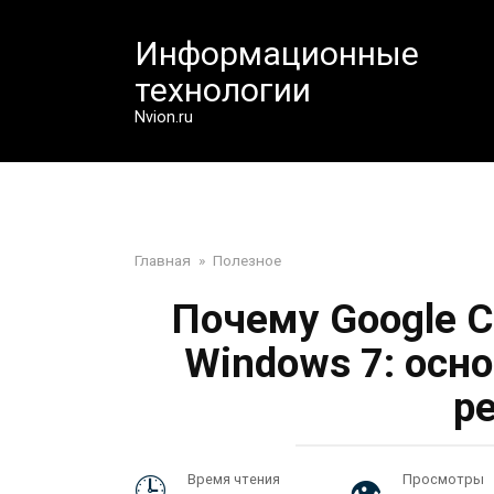
Перейти
к
Информационные
контенту
технологии
Nvion.ru
Главная
»
Полезное
Почему Google C
Windows 7: осн
р
Время чтения
Просмотры