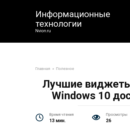
Перейти
к
Информационные
контенту
технологии
Nvion.ru
Главная
»
Полезное
Лучшие виджеты
Windows 10 до
Время чтения
Просмотры
13 мин.
26