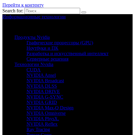
Перейти к контенту
Search for:
Информационные технологии
Nvion.ru
Продукты Nvidia
Графические процессоры (GPU)
Ноутбуки и ПК
Разработка и искусственный интеллект
Серверные решения
Технологии Nvidia
CUDA
NVIDIA Ansel
NVIDIA Broadcast
NVIDIA DLSS
NVIDIA DRIVE
NVIDIA G-SYNC
NVIDIA GRID
NVIDIA Max-Q Design
NVIDIA Omniverse
NVIDIA PhysX.
NVIDIA Reflex
Ray Tracing
Tensor Cores