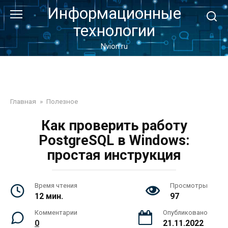
Перейти
Информационные
к
технологии
контенту
Nvion.ru
Главная
»
Полезное
Как проверить работу
PostgreSQL в Windows:
простая инструкция
Время чтения
Просмотры
12 мин.
97
Комментарии
Опубликовано
0
21.11.2022