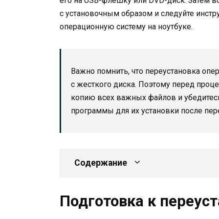
его на USB-флешку или DVD-диск. Затем во
с установочным образом и следуйте инстр
операционную систему на ноутбуке.
Важно помнить, что переустановка опе
с жесткого диска. Поэтому перед проц
копию всех важных файлов и убедитесь
программы для их установки после пер
Содержание
Подготовка к переус