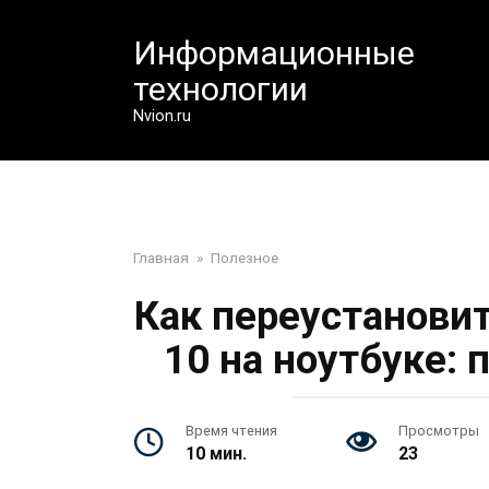
Перейти
к
Информационные
контенту
технологии
Nvion.ru
Главная
»
Полезное
Как переустанови
10 на ноутбуке:
Время чтения
Просмотры
10 мин.
23