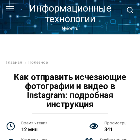
Перейти
Информационные
к
технологии
контенту
Nvion.ru
Главная
»
Полезное
Как отправить исчезающие
фотографии и видео в
Instagram: подробная
инструкция
Время чтения
Просмотры
12 мин.
341
Комментарии
Опубликовано