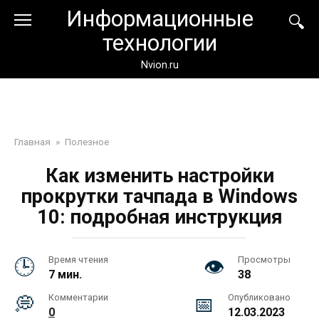
Перейти
Информационные
к
технологии
контенту
Nvion.ru
Главная
»
Полезное
Как изменить настройки
прокрутки тачпада в Windows
10: подробная инструкция
Время чтения
Просмотры
7 мин.
38
Комментарии
Опубликовано
0
12.03.2023