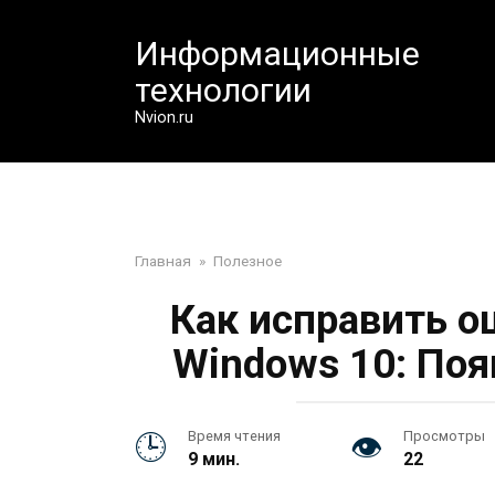
Перейти
к
Информационные
контенту
технологии
Nvion.ru
Главная
»
Полезное
Как исправить о
Windows 10: Поя
Время чтения
Просмотры
9 мин.
22