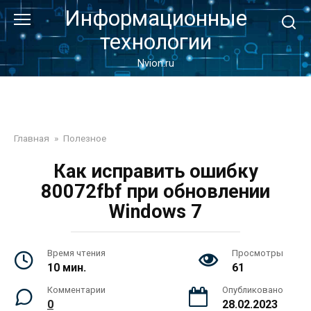
Перейти
Информационные
к
технологии
контенту
Nvion.ru
Главная
»
Полезное
Как исправить ошибку
80072fbf при обновлении
Windows 7
Время чтения
Просмотры
10 мин.
61
Комментарии
Опубликовано
0
28.02.2023