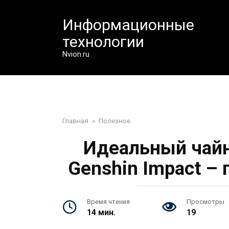
Перейти
к
Информационные
контенту
технологии
Nvion.ru
Главная
»
Полезное
Идеальный чайн
Genshin Impact –
Время чтения
Просмотры
14 мин.
19