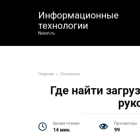
Перейти
к
Информационные
контенту
технологии
Nvion.ru
Главная
»
Полезное
Где найти загру
рук
Время чтения
Просмотры
14 мин.
99