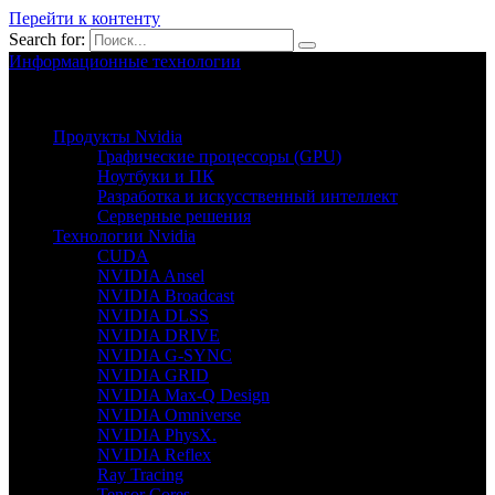
Перейти к контенту
Search for:
Информационные технологии
Nvion.ru
Продукты Nvidia
Графические процессоры (GPU)
Ноутбуки и ПК
Разработка и искусственный интеллект
Серверные решения
Технологии Nvidia
CUDA
NVIDIA Ansel
NVIDIA Broadcast
NVIDIA DLSS
NVIDIA DRIVE
NVIDIA G-SYNC
NVIDIA GRID
NVIDIA Max-Q Design
NVIDIA Omniverse
NVIDIA PhysX.
NVIDIA Reflex
Ray Tracing
Tensor Cores