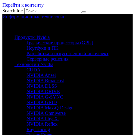
Перейти к контенту
Search for:
Информационные технологии
Nvion.ru
Продукты Nvidia
Графические процессоры (GPU)
Ноутбуки и ПК
Разработка и искусственный интеллект
Серверные решения
Технологии Nvidia
CUDA
NVIDIA Ansel
NVIDIA Broadcast
NVIDIA DLSS
NVIDIA DRIVE
NVIDIA G-SYNC
NVIDIA GRID
NVIDIA Max-Q Design
NVIDIA Omniverse
NVIDIA PhysX.
NVIDIA Reflex
Ray Tracing
Tensor Cores