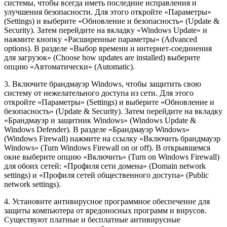
системы, чтобы всегда иметь последние исправления и
улучшения безопасности. Для этого откройте «Параметры»
(Settings) и выберите «Обновление и безопасность» (Update &
Security). Затем перейдите на вкладку «Windows Update» и
нажмите кнопку «Расширенные параметры» (Advanced
options). В разделе «Выбор времени и интернет-соединения
для загрузок» (Choose how updates are installed) выберите
опцию «Автоматически» (Automatic).
3. Включите брандмауэр Windows, чтобы защитить свою
систему от нежелательного доступа из сети. Для этого
откройте «Параметры» (Settings) и выберите «Обновление и
безопасность» (Update & Security). Затем перейдите на вкладку
«Брандмауэр и защитник Windows» (Windows Update &
Windows Defender). В разделе «Брандмауэр Windows»
(Windows Firewall) нажмите на ссылку «Включить брандмауэр
Windows» (Turn Windows Firewall on or off). В открывшемся
окне выберите опцию «Включить» (Turn on Windows Firewall)
для обоих сетей: «Профиля сети домена» (Domain network
settings) и «Профиля сетей общественного доступа» (Public
network settings).
4. Установите антивирусное программное обеспечение для
защиты компьютера от вредоносных программ и вирусов.
Существуют платные и бесплатные антивирусные