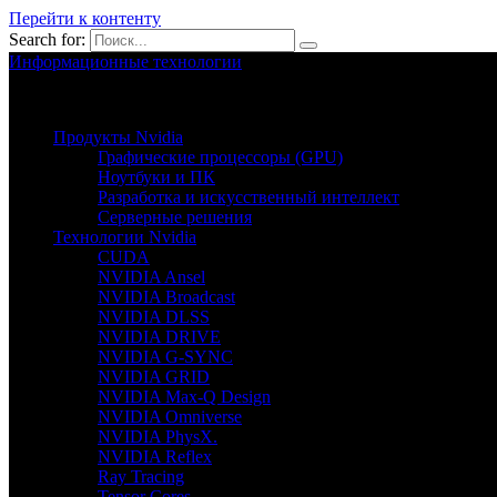
Перейти к контенту
Search for:
Информационные технологии
Nvion.ru
Продукты Nvidia
Графические процессоры (GPU)
Ноутбуки и ПК
Разработка и искусственный интеллект
Серверные решения
Технологии Nvidia
CUDA
NVIDIA Ansel
NVIDIA Broadcast
NVIDIA DLSS
NVIDIA DRIVE
NVIDIA G-SYNC
NVIDIA GRID
NVIDIA Max-Q Design
NVIDIA Omniverse
NVIDIA PhysX.
NVIDIA Reflex
Ray Tracing
Tensor Cores