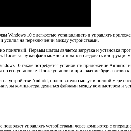
телям Windows 10 с легкостью устанавливать и управлять прилож
я и усилия на переключении между устройствами.
вно понятный. Первым шагом является загрузка и установка про
а. После загрузки файл можно открыть и следовать инструкциям 
Windows 10 также потребуется установить приложение Airmirror 
ям по его установке. После установки приложение будет готово 
к и на устройстве Android, пользователи смогут в полной мере 
атуры компьютера, делиться файлами между компьютером и устр
ое позволяет управлять устройствами через компьютер с операц