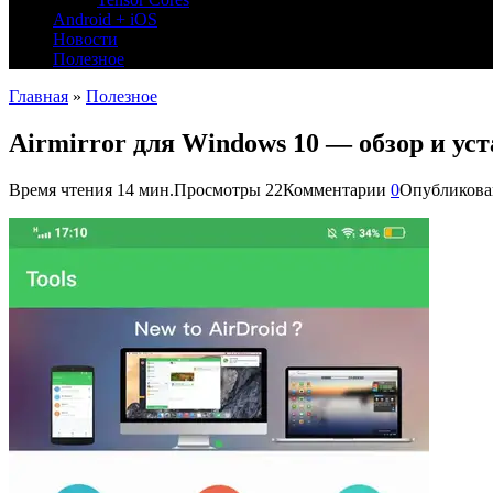
Android + iOS
Новости
Полезное
Главная
»
Полезное
Airmirror для Windows 10 — обзор и ус
Время чтения
14 мин.
Просмотры
22
Комментарии
0
Опубликова