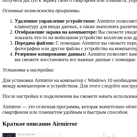
получить доступ к экрану своего смартфона или планшета, уп
Основные возможности программы:
Удаленное управление устройством:
Airmirror позволяе
клавиатуру для ввода данных, а также выполнять различ
Отображение экрана на компьютере:
Вы сможете увидет
показать что-то на мобильном устройстве коллегам или д
Передача файлов:
С помощью Airmirror вы сможете пере
фотографии или другие файлы с устройства на компьютер
Резервное копирование данных:
Airmirror позволяет ва
вы сможете восстановить все важные данные с помощью 
Установка и настройка:
Для установки Airmirror на компьютер с Windows 10 необходим
между компьютером и устройством. Для этого следуйте инструк
После настройки и подключения вы сможете начать использоват
Airmirror — это отличная программа, которая значительно обле
смартфоном или планшетом удобным и быстрым способом.
Краткое описание Airmirror