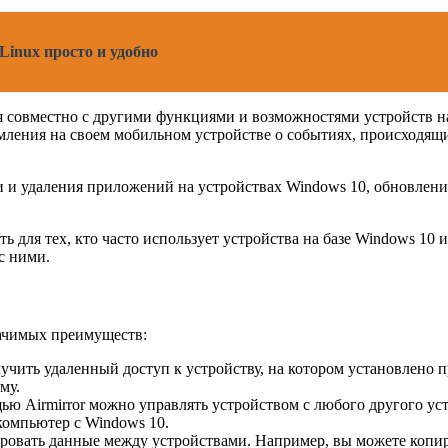
Linux просто и удобно
я совместно с другими функциями и возможностями устройств на
мления на своем мобильном устройстве о событиях, происходящих
вки и удаления приложений на устройствах Windows 10, обновле
ь для тех, кто часто использует устройства на базе Windows 10
с ними.
начимых преимуществ:
лучить удаленный доступ к устройству, на котором установлено
му.
ю Airmirror можно управлять устройством с любого другого ус
компьютер с Windows 10.
ировать данные между устройствами. Например, вы можете копир