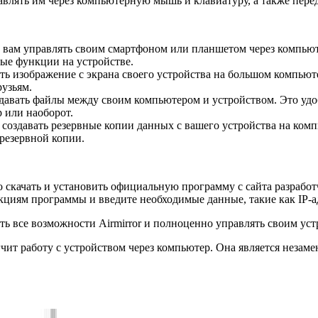
равлять им через компьютерную мышь и клавиатуру, а также пер
т вам управлять своим смартфоном или планшетом через компью
ные функции на устройстве.
ь изображение с экрана своего устройства на большом компьют
рузьям.
давать файлы между своим компьютером и устройством. Это удоб
 или наоборот.
м создавать резервные копии данных с вашего устройства на комп
резервной копии.
о скачать и установить официальную программу с сайта разработ
циям программы и введите необходимые данные, такие как IP-ад
ь все возможности Airmirror и полноценно управлять своим уст
гчит работу с устройством через компьютер. Она является незам