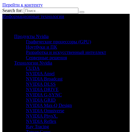
Перейти к контенту
Search for:
Информационные технологии
Nvion.ru
Продукты Nvidia
Графические процессоры (GPU)
Ноутбуки и ПК
Разработка и искусственный интеллект
Серверные решения
Технологии Nvidia
CUDA
NVIDIA Ansel
NVIDIA Broadcast
NVIDIA DLSS
NVIDIA DRIVE
NVIDIA G-SYNC
NVIDIA GRID
NVIDIA Max-Q Design
NVIDIA Omniverse
NVIDIA PhysX.
NVIDIA Reflex
Ray Tracing
Tensor Cores