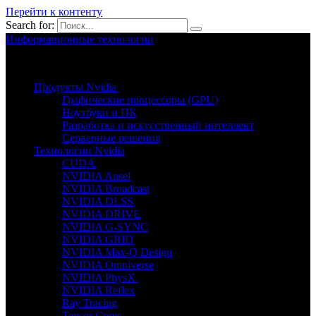
Перейти к контенту
Search for:
Информационные технологии
Nvion.ru
Продукты Nvidia
Графические процессоры (GPU)
Ноутбуки и ПК
Разработка и искусственный интеллект
Серверные решения
Технологии Nvidia
CUDA
NVIDIA Ansel
NVIDIA Broadcast
NVIDIA DLSS
NVIDIA DRIVE
NVIDIA G-SYNC
NVIDIA GRID
NVIDIA Max-Q Design
NVIDIA Omniverse
NVIDIA PhysX.
NVIDIA Reflex
Ray Tracing
Tensor Cores