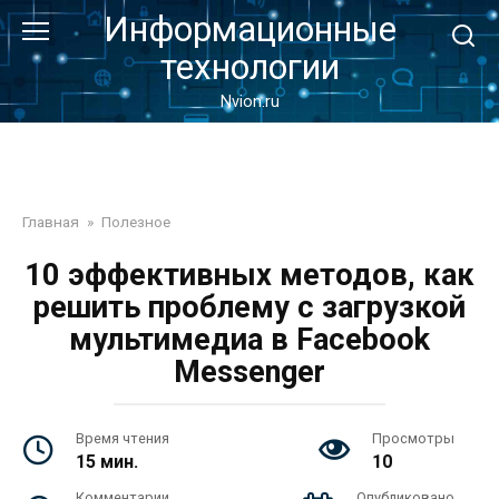
Перейти
Информационные
к
технологии
контенту
Nvion.ru
Главная
»
Полезное
10 эффективных методов, как
решить проблему с загрузкой
мультимедиа в Facebook
Messenger
Время чтения
Просмотры
15 мин.
10
Комментарии
Опубликовано