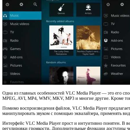
Одна из главных особенностей VLC Media Player — это его сп
MPEG, AVI, MP4, WMV, MKV, MP3 и многие другие. Кроме тог
Помимо воспроизведения файлов, VLC Media Player предлагает
манипулировать звуком с помощью эквалайзера, применять вид
Интерфейс VLC Media Player прост и интуитивно понятен. В ве
регулировки громкости. Дополнительные функции доступны ч