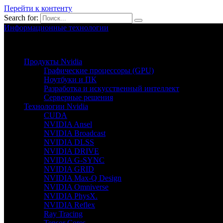
Перейти к контенту
Search for:
Информационные технологии
Nvion.ru
Продукты Nvidia
Графические процессоры (GPU)
Ноутбуки и ПК
Разработка и искусственный интеллект
Серверные решения
Технологии Nvidia
CUDA
NVIDIA Ansel
NVIDIA Broadcast
NVIDIA DLSS
NVIDIA DRIVE
NVIDIA G-SYNC
NVIDIA GRID
NVIDIA Max-Q Design
NVIDIA Omniverse
NVIDIA PhysX.
NVIDIA Reflex
Ray Tracing
Tensor Cores