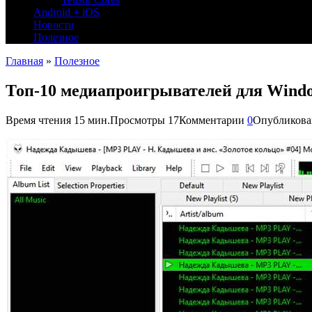
Android + iOS
Новости
Полезное
Главная
»
Полезное
Топ-10 медиапроигрывателей для Wind
Время чтения
15 мин.
Просмотры
17
Комментарии
0
Опубликова