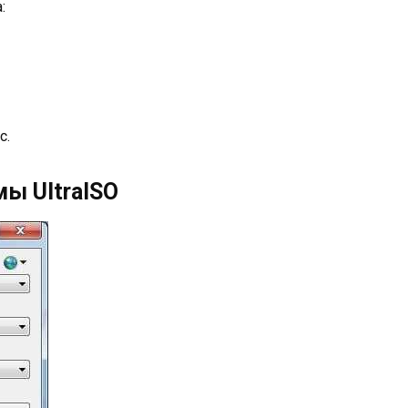
:
c.
ы UltraISO