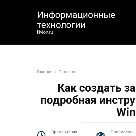
Перейти
к
Информационные
контенту
технологии
Nvion.ru
Главная
»
Полезное
Как создать з
подробная инструк
Win
Время чтения
Просмотры